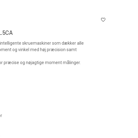
1.5CA
intelligente skruemaskiner som dækker alle
oment og vinkel med høj præcision samt
for præcise og nøjagtige moment målinger.
er
n