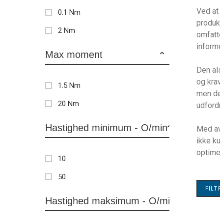
Ved at
0.1 Nm
produk
2 Nm
omfatt
inform
Max moment
Den al
og krav
1.5 Nm
men de
20 Nm
udfordr
Hastighed minimum - O/min
Med av
ikke k
optime
10
50
FIL
Hastighed maksimum - O/min