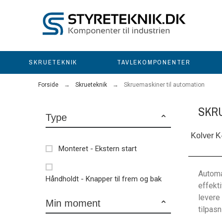
SKRUETEKNIK
TAVLEKOMPONENTER
Forside
Skrueteknik
Skruemaskiner til automation
SKR
Type
Kolver 
Monteret - Ekstern start
Automa
Håndholdt - Knapper til frem og bak
effekt
levere
Min moment
tilpas