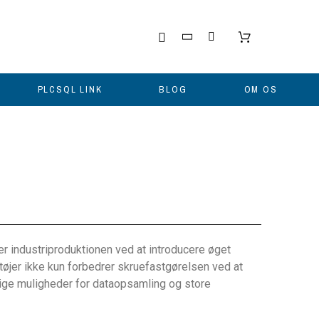
PLCSQL LINK
BLOG
OM OS
r industriproduktionen ved at introducere øget
øjer ikke kun forbedrer skruefastgørelsen ved at
lige muligheder for dataopsamling og store