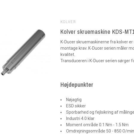
KOLVER
Kolver skruemaskine KDS-MT
K-Ducer skruemaskinerne fra kolver er 
montage krav. K-Ducer serien måler m
kvalitet.
Transduceren i K-Ducer serien sørger 
Højdepunkter
Nøjagtig
ESD sikker
Sporbarhed og fejlsikring af måling
Industri 4.0 klar
Moment område 0.1 Nm - 1.5 Nm
Omdrejningsområde 50 - 850 O/mi