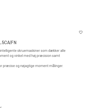
1.5CA/FN
intelligente skruemaskiner som dækker alle
oment og vinkel med høj præcision samt
for præcise og nøjagtige moment målinger.
er