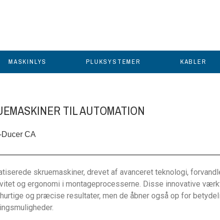
MASKINLYS
PLUKSYSTEMER
KABLER
UEMASKINER TIL AUTOMATION
K-Ducer CA
tiserede skruemaskiner, drevet af avanceret teknologi, forvandle
ivitet og ergonomi i montageprocesserne. Disse innovative værkt
 hurtige og præcise resultater, men de åbner også op for betyde
ningsmuligheder.