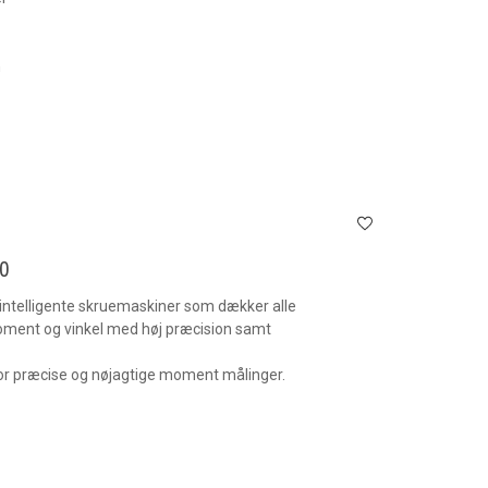
n
0
intelligente skruemaskiner som dækker alle
oment og vinkel med høj præcision samt
for præcise og nøjagtige moment målinger.