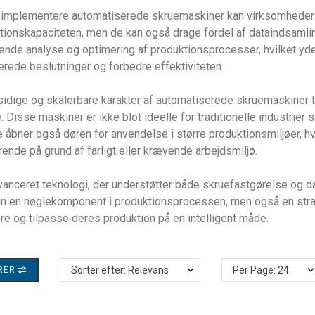
 implementere automatiserede skruemaskiner kan virksomheder
tionskapaciteten, men de kan også drage fordel af dataindsamlin
ende analyse og optimering af produktionsprocesser, hvilket yde
erede beslutninger og forbedre effektiviteten.
sidige og skalerbare karakter af automatiserede skruemaskiner til
. Disse maskiner er ikke blot ideelle for traditionelle industrier
 åbner også døren for anvendelse i større produktionsmiljøer, 
ende på grund af farligt eller krævende arbejdsmiljø.
anceret teknologi, der understøtter både skruefastgørelse og d
un en nøglekomponent i produktionsprocessen, men også en strate
re og tilpasse deres produktion på en intelligent måde.
TRER
Sorter efter: Relevans
Per Page: 24