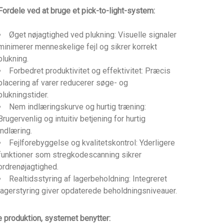
Fordele ved at bruge et pick-to-light-system:
Øget nøjagtighed ved plukning: Visuelle signaler
minimerer menneskelige fejl og sikrer korrekt
plukning.
Forbedret produktivitet og effektivitet: Præcis
placering af varer reducerer søge- og
plukningstider.
Nem indlæringskurve og hurtig træning:
Brugervenlig og intuitiv betjening for hurtig
indlæring.
Fejlforebyggelse og kvalitetskontrol: Yderligere
funktioner som stregkodescanning sikrer
ordrenøjagtighed.
Realtidsstyring af lagerbeholdning: Integreret
lagerstyring giver opdaterede beholdningsniveauer.
e produktion, systemet benytter: