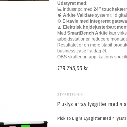
Udstyret med:
💻 Industripc med
24” touchskær
🧠
Arkite Validate
system til digita
⚙️
El-tavle med integreret gatew
🔼
Elektrisk højdejusterbart mo
Med
SmartBench Arkite
kan virks
arbejdsstationer, reducere montagef
Resultatet er en mere stabil produk
business case fra dag ét.
OBS skuffer og applikations specifi
119.745,00 kr.
STYRETEKNIK
Pluklys array lysgitter med 4 s
Pick to Light Lysgitter med 4 lyss