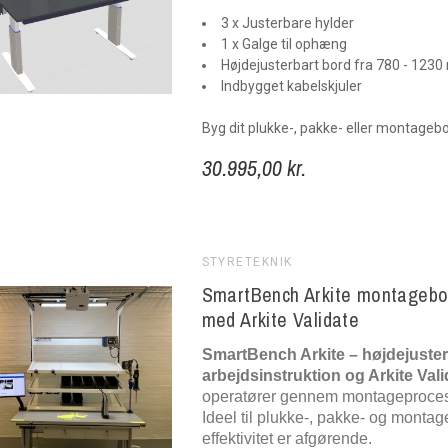
3 x Justerbare hylder
1 x Galge til ophæng
Højdejusterbart bord fra 780 - 123
Indbygget kabelskjuler
Byg dit plukke-, pakke- eller montageb
30.995,00 kr.
STYRETEKNIK
SmartBench Arkite montagebor
med Arkite Validate
SmartBench Arkite – højdejuste
arbejdsinstruktion og Arkite Vali
operatører gennem montageprocesse
Ideel til plukke-, pakke- og monta
effektivitet er afgørende.