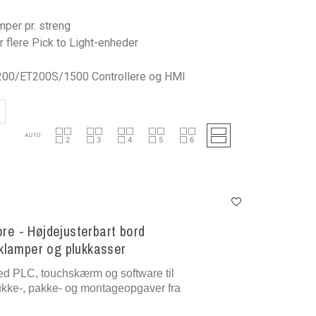
per pr. streng
er flere Pick to Light-enheder
200/ET200S/1500 Controllere og HMI
e - Højdejusterbart bord
uklamper og plukkasser
d PLC, touchskærm og software til
ukke-, pakke- og montageopgaver fra