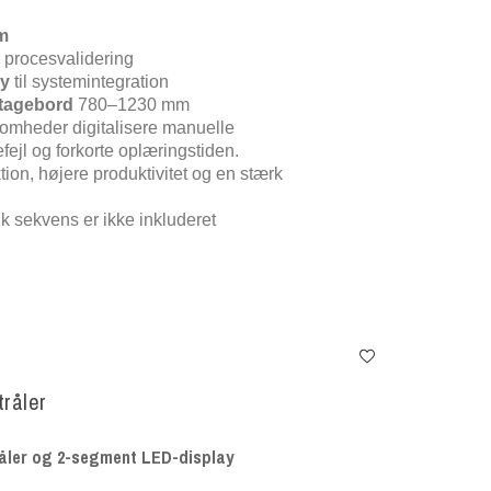
m
l procesvalidering
ay
til systemintegration
ntagebord
780–1230 mm
omheder digitalisere manuelle
ejl og forkorte oplæringstiden.
tion, højere produktivitet og en stærk
k sekvens er ikke inkluderet
tråler
tråler og 2-segment LED-display