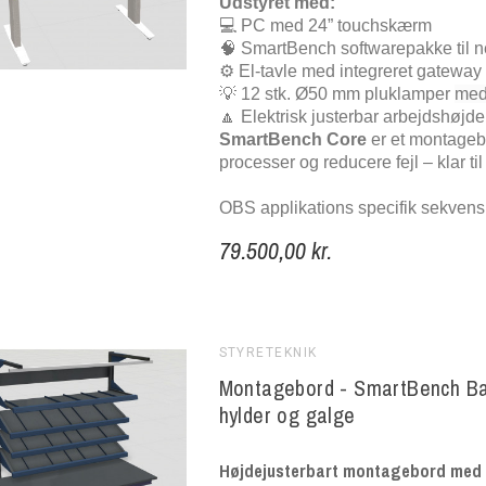
Udstyret med:
💻 PC med 24” touchskærm
🧠 SmartBench softwarepakke til 
⚙️ El-tavle med integreret gateway
💡 12 stk. Ø50 mm pluklamper
med 
🔼 Elektrisk justerbar arbejdshøjd
SmartBench Core
er et montagebo
processer og reducere fejl – klar til
OBS applikations specifik sekvens e
79.500,00 kr.
STYRETEKNIK
Montagebord - SmartBench Bas
hylder og galge
Højdejusterbart montagebord med b