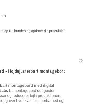
0 mm
ord op fra bunden og optimér din produktion
d - Højdejusterbart montagebord
rbart montagebord med digital
date.
Et montagebord der guider
r og reducerer fejl i produktionen.
geopgaver hvor kvalitet, sporbarhed og