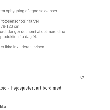
nem opbygning af egne sekvenser
fotosensor og 7 farver
e 78-123 cm
rd, der gør det nemt at optimere dine
 produktion fra dag ét.
r ikke inkluderet i prisen
ic - Højdejusterbart bord med
l.a.: