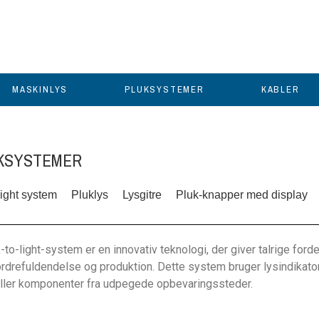
MASKINLYS
PLUKSYSTEMER
KABLER
KSYSTEMER
Light system
Pluklys
Lysgitre
Pluk-knapper med display
-to-light-system er en innovativ teknologi, der giver talrige forde
ordrefuldendelse og produktion. Dette system bruger lysindikatore
eller komponenter fra udpegede opbevaringssteder.