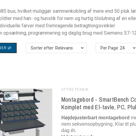
85 bus, hvilket muliggør sammenkobling af mere end 50 pluk lam
plitter med han- og hunstik for nem og hurtig tilslutning af en ell
ndividuelle farver med fremragende betragtningsvinkler
 opsætning, programmering og daglig brug med Siemens S7-1
TRER
Sorter efter: Relevans
Per Page: 24
STYRETEKNIK
Montagebord - SmartBench Cor
Komplet med El-tavle, PC, Pl
Højdejusterbart montagebord
me
nem sekvensopbygning. Klar til pl
dag ét.