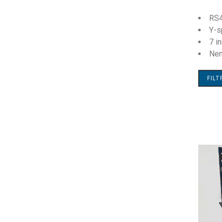
RS4
Y-s
7 i
Nem
FIL