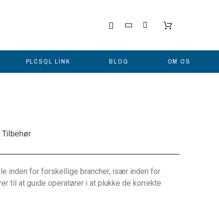
PLCSQL LINK
BLOG
OM OS
Tilbehør
le inden for forskellige brancher, især inden for
r til at guide operatører i at plukke de korrekte