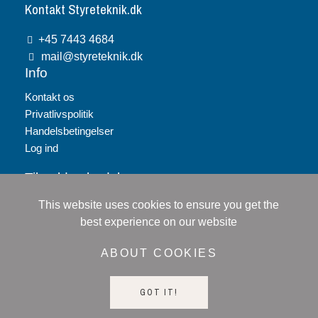
Kontakt Styreteknik.dk
+45 7443 4684
mail@styreteknik.dk
Info
Kontakt os
Privatlivspolitik
Handelsbetingelser
Log ind
Tilmeld nyhedsbrev
This website uses cookies to ensure you get the
Tilmeld
best experience on our website
Jeg accepterer
persondatapolitikken
ABOUT COOKIES
GOT IT!
© 2024 Alsmatik A/S. All right reserved.