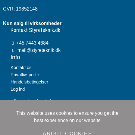
CVR: 19852148
Kun salg til virksomheder
Kontakt Styreteknik.dk
+45 7443 4684
mail@styreteknik.dk
Info
Kontakt os
Privatlivspolitik
Handelsbetingelser
Log ind
Tilmeld nyhedsbrev
This website uses cookies to ensure you get the
Tilmeld
best experience on our website
Jeg accepterer
persondatapolitikken
ABOUT COOKIES