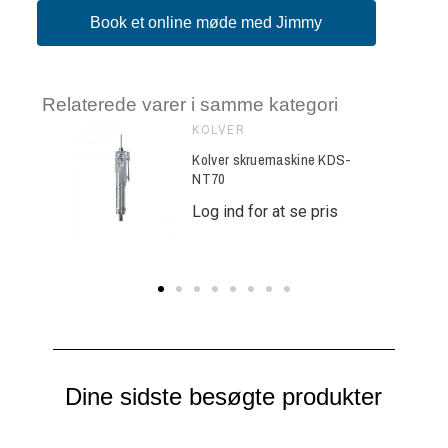
Book et online møde med Jimmy
Relaterede varer i samme kategori
KOLVER
ine KDS-
Kolver skruemaskine KDS-
NT70
e pris
Log ind for at se pris
Dine sidste besøgte produkter