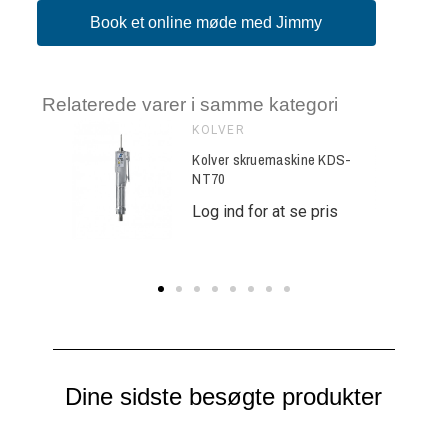
Book et online møde med Jimmy
Relaterede varer i samme kategori
KOLVER
ine KDS-
Kolver skruemaskine KDS-
NT70
e pris
Log ind for at se pris
Dine sidste besøgte produkter