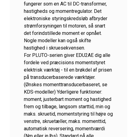
fungerer som en AC til DC-transformer,
hastigheds og momentregulator. Det
elektroniske styringskredsløb afbryder
strømforsyningen til motoren, så snart
det forindstillede moment er opnået.
Nogle modeller kan også skifte
hastighed i skruesekvensen.
For PLUTO-serien giver EDU2AE dig alle
fordele ved præcisions momentstyret
elektrisk værktøj - til en brøkdel af prisen
på transducerbaserede værktøjer.
(Ønskes momenttransducerbaseret, se
KDS-modeller) Yderligere funktioner:
moment, justerbart moment og hastighed
frem og tilbage, langsom starttid, min og
maks. skruetid, momentstyring til højre og
venstre, skruetæller, maks. momenttid,
automatisk reversering, momentværdi
(Nm eller in.lbs). Standard på alle