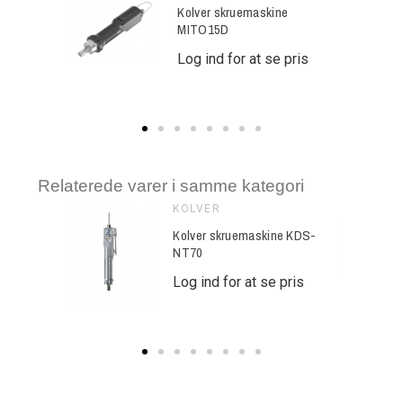
ine
Kolver skruemaskine
MITO15D
se pris
Log ind for at se pris
Relaterede varer i samme kategori
KOLVER
ine KDS-
Kolver skruemaskine KDS-
NT70
e pris
Log ind for at se pris