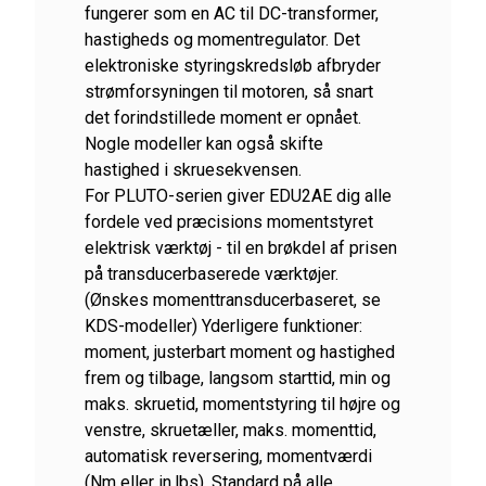
fungerer som en AC til DC-transformer,
hastigheds og momentregulator. Det
elektroniske styringskredsløb afbryder
strømforsyningen til motoren, så snart
det forindstillede moment er opnået.
Nogle modeller kan også skifte
hastighed i skruesekvensen.
For PLUTO-serien giver EDU2AE dig alle
fordele ved præcisions momentstyret
elektrisk værktøj - til en brøkdel af prisen
på transducerbaserede værktøjer.
(Ønskes momenttransducerbaseret, se
KDS-modeller) Yderligere funktioner:
moment, justerbart moment og hastighed
frem og tilbage, langsom starttid, min og
maks. skruetid, momentstyring til højre og
venstre, skruetæller, maks. momenttid,
automatisk reversering, momentværdi
(Nm eller in.lbs). Standard på alle