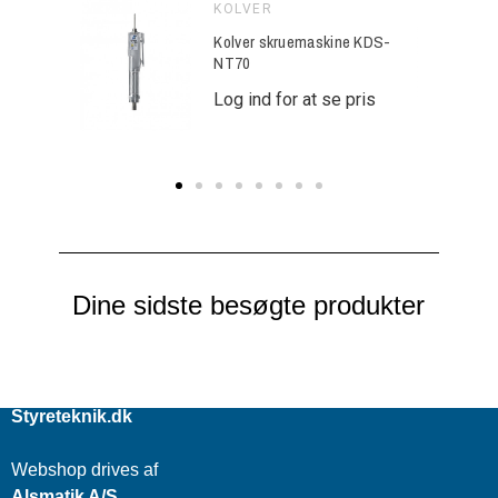
KOLVER
ine KDS-
Kolver skruemaskine KDS-
NT70
e pris
Log ind for at se pris
Dine sidste besøgte produkter
Styreteknik.dk
Webshop drives af
Alsmatik A/S