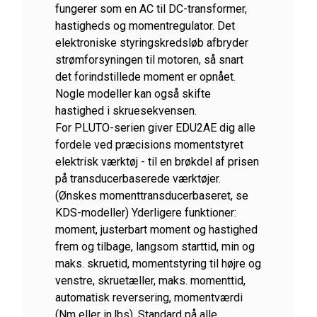
fungerer som en AC til DC-transformer,
hastigheds og momentregulator. Det
elektroniske styringskredsløb afbryder
strømforsyningen til motoren, så snart
det forindstillede moment er opnået.
Nogle modeller kan også skifte
hastighed i skruesekvensen.
For PLUTO-serien giver EDU2AE dig alle
fordele ved præcisions momentstyret
elektrisk værktøj - til en brøkdel af prisen
på transducerbaserede værktøjer.
(Ønskes momenttransducerbaseret, se
KDS-modeller) Yderligere funktioner:
moment, justerbart moment og hastighed
frem og tilbage, langsom starttid, min og
maks. skruetid, momentstyring til højre og
venstre, skruetæller, maks. momenttid,
automatisk reversering, momentværdi
(Nm eller in.lbs). Standard på alle