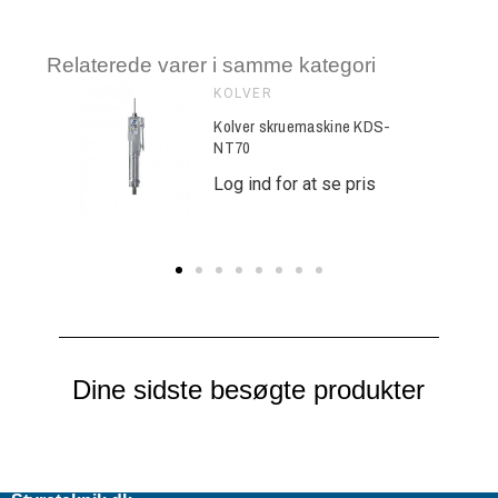
Relaterede varer i samme kategori
KOLVER
ine KDS-
Kolver skruemaskine KDS-
NT70
e pris
Log ind for at se pris
Dine sidste besøgte produkter