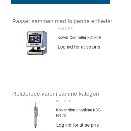
Passer sammen med følgende enheder
KOLVER
Kolver Controller KDU-1A
Log ind for at se pris
Relaterede varer i samme kategori
KOLVER
ine KDS-
Kolver skruemaskine KDS-
NT70
e pris
Log ind for at se pris