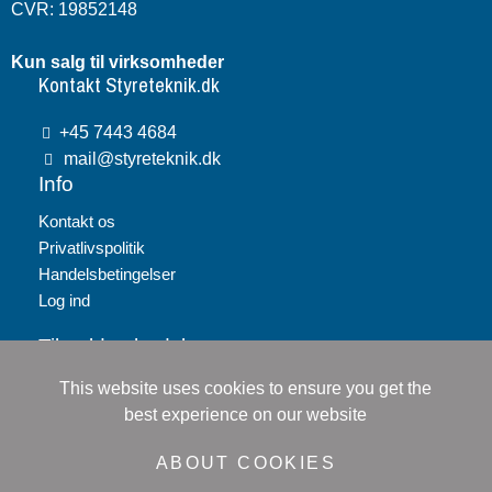
CVR: 19852148
Kun salg til virksomheder
Kontakt Styreteknik.dk
+45 7443 4684
mail@styreteknik.dk
Info
Kontakt os
Privatlivspolitik
Handelsbetingelser
Log ind
Tilmeld nyhedsbrev
This website uses cookies to ensure you get the
Tilmeld
best experience on our website
Jeg accepterer
persondatapolitikken
ABOUT COOKIES