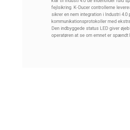
klar til Industi 4.0 de indeholder ful
fejlsikring. K-Ducer controllerne lev
sikrer en nem integration i Industri 4.0
kommunikationsprotokoller med ekstra
Den indbyggede status LED giver øjebli
operatøren at se om emnet er spændt ko