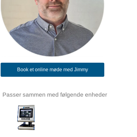
Book et online møde med Jimmy
Passer sammen med følgende enheder
KOLVER
Kolver
Controller
KDU-1A
Log ind