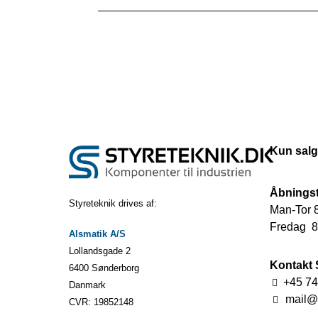
Kun salg
Åbningst
Styreteknik drives af:
Man-Tor 8
Fredag 8.
Alsmatik A/S
Lollandsgade 2
Kontakt 
6400 Sønderborg
+45 74
Danmark
mail@s
CVR: 19852148