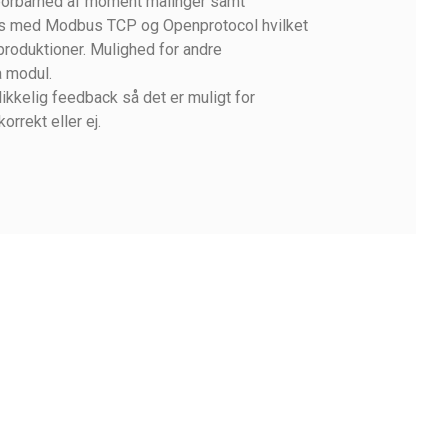
d sporbarhed af moment målinger samt
eres med Modbus TCP og Openprotocol hvilket
 produktioner. Mulighed for andre
 modul.
kkelig feedback så det er muligt for
rrekt eller ej.