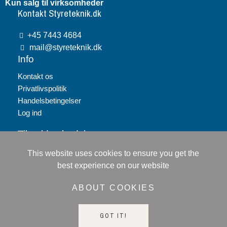
Kun salg til virksomheder
Kontakt Styreteknik.dk
+45 7443 4684
mail@styreteknik.dk
Info
Kontakt os
Privatlivspolitik
Handelsbetingelser
Log ind
Tilmeld nyhedsbrev
This website uses cookies to ensure you get the
Tilmeld
best experience on our website
Jeg accepterer
persondatapolitikken
ABOUT COOKIES
GOT IT!
© 2024 Alsmatik A/S. All right reserved.