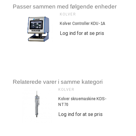
Passer sammen med følgende enheder
KOLVER
Kolver Controller KDU-1A
Log ind for at se pris
Relaterede varer i samme kategori
KOLVER
ine KDS-
Kolver skruemaskine KDS-
NT70
e pris
Log ind for at se pris