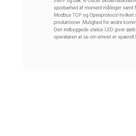
frem- og bak. K-Ducer skruemaskinerne e
sporbarhed af moment målinger samt fe
Modbus TCP og Openprotocol hvilket sik
produktioner. Mulighed for andre komm
Den indbyggede status LED giver øjebli
operatøren at se om emnet er spændt ko