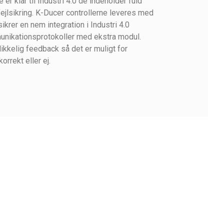
r klar til Industri 4.0 de indeholder fuld
jlsikring. K-Ducer controllerne leveres med
rer en nem integration i Industri 4.0
unikationsprotokoller med ekstra modul.
kkelig feedback så det er muligt for
rrekt eller ej.