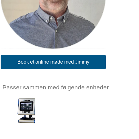
Book et online møde med Jimmy
Passer sammen med følgende enheder
KOLVER
Kolver
Controller
KDU-1A
Log ind
for at