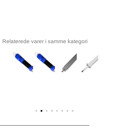
se pris
Relaterede varer i samme kategori
KOLVER
KOLVER
KOLVER
KOLVER
KOLVER
KOLVER
Kolver
Kolver
Kolver
Kolver
Kolver
Kolver
ne
skruemaskine
skruemaskine
skruemaskine
skruemaskine
skruemaskine
skruemask
KDS-
KDS-NT70
KDS-
KDS-
KDS-
KDS-
D
MT1.5P/U/ESD
MT1.5/ESD
MT1.5/LED/ESD
MT1.5CA
MT1.5CA/
Log ind for
r
Log ind for
Log ind for
Log ind for at
Log ind for
Log ind f
at se pris
at se pris
at se pris
se pris
at se pris
at se pri