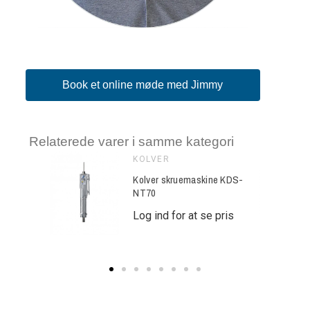
Book et online møde med Jimmy
Relaterede varer i samme kategori
KOLVER
ine KDS-
Kolver skruemaskine KDS-
NT70
e pris
Log ind for at se pris