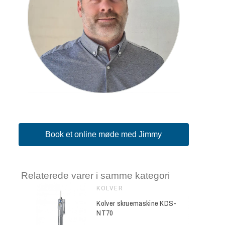
Book et online møde med Jimmy
Relaterede varer i samme kategori
KOLVER
ine KDS-
Kolver skruemaskine KDS-
NT70