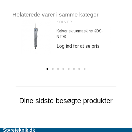
Relaterede varer i samme kategori
KOLVER
ine KDS-
Kolver skruemaskine KDS-
NT70
e pris
Log ind for at se pris
Dine sidste besøgte produkter
Styreteknik.dk