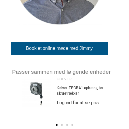
Book et online møde med Jimmy
Passer sammen med følgende enheder
KOLVER
mentarm -
Kolver TECBA1 ophæng for
kevidde
skruetrækker
se pris
Log ind for at se pris