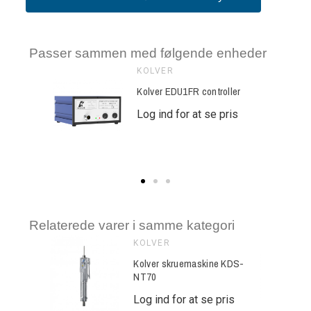
Passer sammen med følgende enheder
KOLVER
r EDU2AE/FR
Kolver EDU1FR controller
se pris
Log ind for at se pris
Relaterede varer i samme kategori
KOLVER
ine KDS-
Kolver skruemaskine KDS-
NT70
e pris
Log ind for at se pris