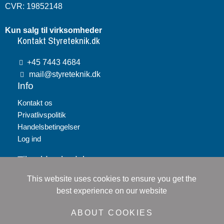
CVR: 19852148
Kun salg til virksomheder
Kontakt Styreteknik.dk
+45 7443 4684
mail@styreteknik.dk
Info
Kontakt os
Privatlivspolitik
Handelsbetingelser
Log ind
Tilmeld nyhedsbrev
This website uses cookies to ensure you get the
Tilmeld
best experience on our website
Jeg accepterer
persondatapolitikken
ABOUT COOKIES