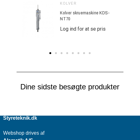
KOLVER
ine KDS-
Kolver skruemaskine KDS-
NT70
e pris
Log ind for at se pris
Dine sidste besøgte produkter
Styreteknik.dk
Webshop drives af