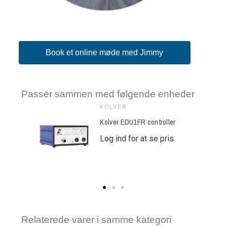
Book et online møde med Jimmy
Passer sammen med følgende enheder
KOLVER
r EDU2AE/FR
Kolver EDU1FR controller
se pris
Log ind for at se pris
Relaterede varer i samme kategori