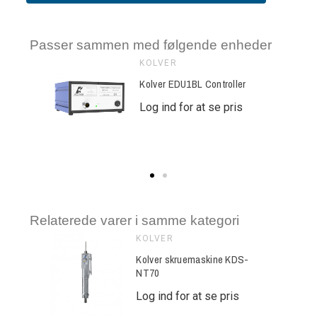
Passer sammen med følgende enheder
KOLVER
Kolver EDU1BL Controller
se pris
Log ind for at se pris
Relaterede varer i samme kategori
KOLVER
ine KDS-
Kolver skruemaskine KDS-
NT70
e pris
Log ind for at se pris