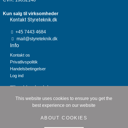
Kun salg til virksomheder
Kontakt Styreteknik.dk
+45 7443 4684
mail@styreteknik.dk
Info
Kontakt os
Privatlivspolitik
Handelsbetingelser
Log ind
Tilmeld nyhedsbrev
This website uses cookies to ensure you get the
Tilmeld
best experience on our website
Jeg accepterer
persondatapolitikken
ABOUT COOKIES