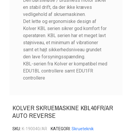
Den børsteløse / brushless motor sikrer
en stabil drift, da der ikke kræves
vedligehold af skruemaskinen.
Det lette og ergonomiske design af
Kolver KBL serien sikrer god komfort for
operatøren. KBL serien har et meget lavt
støjniveau, et minimum af vibrationer
samt et højt sikkerhedsniveau grundet
den lave forsyningsspænding.
KBL-serien fra Kolver er kompatibel med
EDU1BL controllere samt EDU1FR
controllere
KOLVER SKRUEMASKINE KBL40FR/AR
AUTO REVERSE
SKU
K-190040/AR
KATEGORI
Skrueteknik