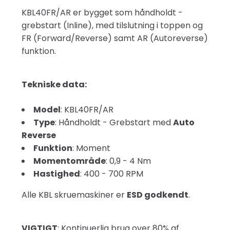
KBL40FR/AR er bygget som håndholdt -
grebstart (Inline), med tilslutning i toppen og
FR (Forward/Reverse) samt AR (Autoreverse)
funktion.
Tekniske data:
Model
: KBL40FR/AR
Type
: Håndholdt - Grebstart med
Auto
Reverse
Funktion
: Moment
Momentområde
: 0,9 - 4 Nm
Hastighed
: 400 - 700 RPM
Alle KBL skruemaskiner er
ESD godkendt
.
VIGTIGT
: Kontinuerlig brug over 80% af