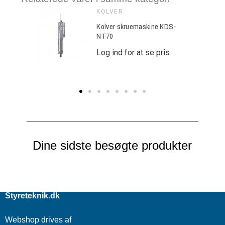
KOLVER
ine KDS-
Kolver skruemaskine KDS-
NT70
e pris
Log ind for at se pris
Dine sidste besøgte produkter
Styreteknik.dk
Webshop drives af