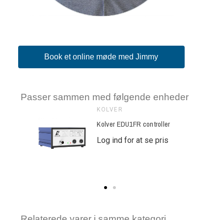
Book et online møde med Jimmy
Passer sammen med følgende enheder
KOLVER
ntroller
Kolver EDU1FR controller
se pris
Log ind for at se pris
Relaterede varer i samme kategori