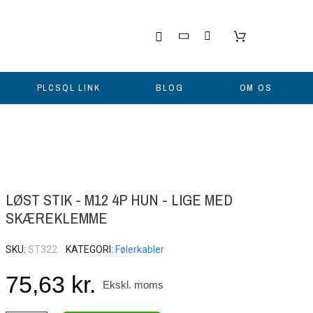
PLCSQL LINK
BLOG
OM OS
LØST STIK - M12 4P HUN - LIGE MED
SKÆREKLEMME
SKU
ST322
KATEGORI
Følerkabler
75,63 kr.
Ekskl. moms