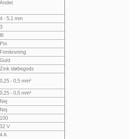
DEGSON
DEGSON
DEGSON
Andet
M8 4P -
M8 4P -
M8 4P -
0,6m
1m PUR
2m PUR
4 - 5,1 mm
sort PUR
kabel
kabel
kabel
han/hun
han/hun
3
han/hun
lige
lige
III
Lige
60,00 kr.
66,00 kr.
Pin
58,00 kr.
Forskruning
Guld
Zink støbegods
0,25 - 0,5 mm²
0,25 - 0,5 mm²
Nej
Nej
100
32 V
4 A