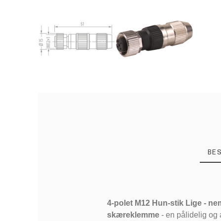
BE
4-polet M12 Hun-stik Lige
- ne
skæreklemme
- en pålidelig og a