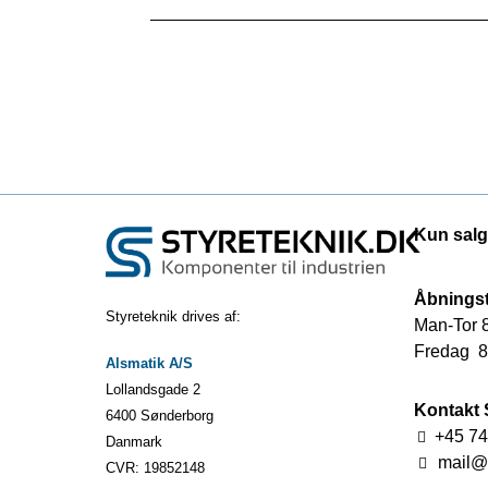
Kun salg
Åbningst
Styreteknik drives af:
Man-Tor 8
Fredag 8.
Alsmatik A/S
Lollandsgade 2
Kontakt 
6400 Sønderborg
+45 74
Danmark
mail@s
CVR: 19852148