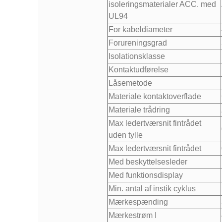
isoleringsmaterialer ACC. med
UL94
For kabeldiameter
Forureningsgrad
Isolationsklasse
Kontaktudførelse
Låsemetode
Materiale kontaktoverflade
Materiale trådring
Max ledertværsnit fintrådet
uden tylle
Max ledertværsnit fintrådet
Med beskyttelsesleder
Med funktionsdisplay
Min. antal af instik cyklus
Mærkespænding
Mærkestrøm I