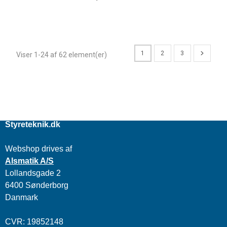
1
2
3
Viser 1-24 af 62 element(er)
Styreteknik.dk
Webshop drives af
Alsmatik A/S
Lollandsgade 2
6400 Sønderborg
Danmark
CVR: 19852148