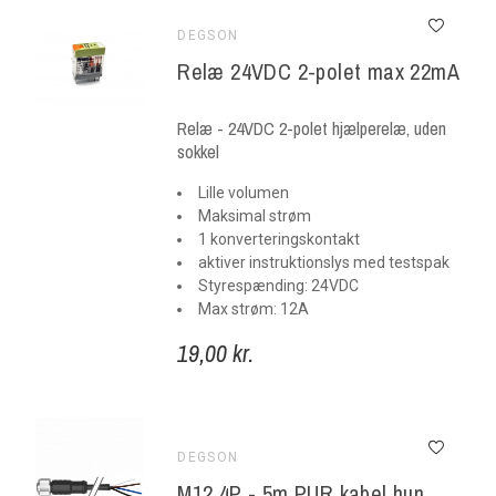
DEGSON
Relæ 24VDC 2-polet max 22mA
Relæ - 24VDC 2-polet hjælperelæ, uden
sokkel
Lille volumen
Maksimal strøm
1 konverteringskontakt
aktiver instruktionslys med testspak
Styrespænding: 24VDC
Max strøm: 12A
19,00 kr.
DEGSON
M12 4P - 5m PUR kabel hun