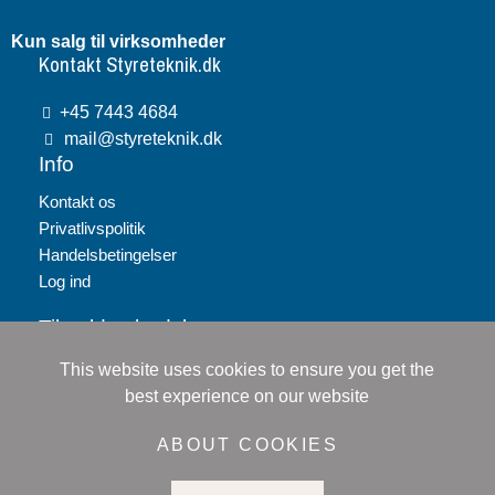
Kun salg til virksomheder
Kontakt Styreteknik.dk
+45 7443 4684
mail@styreteknik.dk
Info
Kontakt os
Privatlivspolitik
Handelsbetingelser
Log ind
Tilmeld nyhedsbrev
This website uses cookies to ensure you get the
Tilmeld
best experience on our website
Jeg accepterer
persondatapolitikken
ABOUT COOKIES