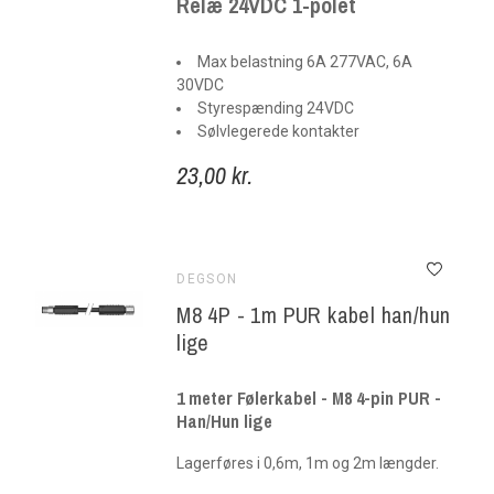
Relæ 24VDC 1-polet
Max belastning 6A 277VAC, 6A
30VDC
Styrespænding 24VDC
Sølvlegerede kontakter
23,00 kr.
DEGSON
M8 4P - 1m PUR kabel han/hun
lige
1 meter Følerkabel - M8 4-pin PUR -
Han/Hun lige
Lagerføres i 0,6m, 1m og 2m længder.