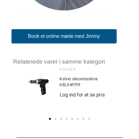
Book et online møde med Jimmy
Relaterede varer i samme kategori
KOLVER
ne
Kolver skruemaskine
KBL04P/FR
e pris
Log ind for at se pris