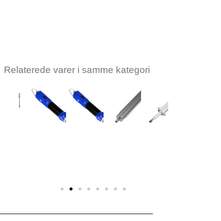
at se pris
at se pris
Relaterede varer i samme kategori
KOLVER
KOLVER
KOLVER
KOLVER
KOLVER
KOLVER
Kolver
Kolver
Kolver
Kolver
Kolver
Kolver
ne
skruemaskine
skruemaskine
skruemaskine
skruemaskine
skruemaskine
skruemask
KDS-
KDS-NT70
KDS-
KDS-
KDS-
KDS-
D
MT1.5P/U/ESD
MT1.5/ESD
MT1.5/LED/ESD
MT1.5CA
MT1.5CA/
Log ind for
r
Log ind for
Log ind for
Log ind for at
Log ind for
Log ind f
at se pris
at se pris
at se pris
se pris
at se pris
at se pri