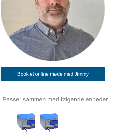
Book et online møde med Jimmy
Passer sammen med følgende enheder
KOLVER
KOLVER
Kolver
Kolver
EDU2AE/HPro
EDU2AE/TOP/E
Log ind for
Log ind for