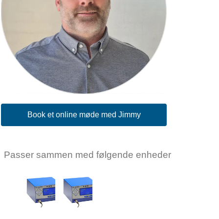
Book et online møde med Jimmy
Passer sammen med følgende enheder
KOLVER
KOLVER
Kolver
Kolver
EDU2AE/HPro
EDU2AE/TOP/E
Log ind for
Log ind for
at se pris
at se pris