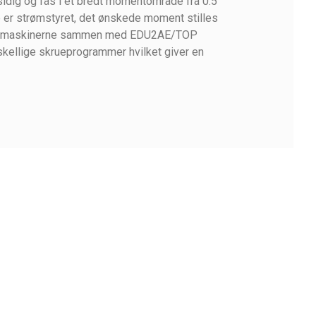
sidig og fås i et bredt momentområde fra 0.5
er strømstyret, det ønskede moment stilles
kruemaskinerne sammen med EDU2AE/TOP
rskellige skrueprogrammer hvilket giver en