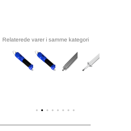
Relaterede varer i samme kategori
KOLVER
KOLVER
KOLVER
KOLVER
KOLVER
KOLVER
Kolver
Kolver
Kolver
Kolver
Kolver
Kolver
ne
skruemaskine
skruemaskine
skruemaskine
skruemaskine
skruemaskine
skruemask
KDS-
KDS-NT70
KDS-
KDS-
KDS-
KDS-
D
MT1.5P/U/ESD
MT1.5/ESD
MT1.5/LED/ESD
MT1.5CA
MT1.5CA/
Log ind for
r
Log ind for
Log ind for
Log ind for at
Log ind for
Log ind f
at se pris
at se pris
at se pris
se pris
at se pris
at se pri