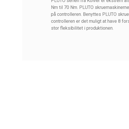
PLUTO serien fra Kolver er ekstrem al
Nm til 70 Nm. PLUTO skruemaskinerne 
på controlleren. Benyttes PLUTO s
controlleren er det muligt at have 8 fo
stor fleksibilitet i produktionen.