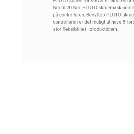
PLUTO serien fra Kolver er ekstrem al
Nm til 70 Nm. PLUTO skruemaskinerne 
på controlleren. Benyttes PLUTO s
controlleren er det muligt at have 8 fo
stor fleksibilitet i produktionen.