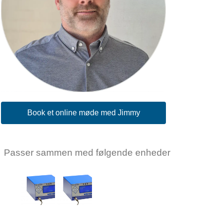
Book et online møde med Jimmy
Passer sammen med følgende enheder
KOLVER
KOLVER
Kolver
Kolver
EDU2AE/HPro
EDU2AE/TOP/E
Log ind for
Log ind for
at se pris
at se pris