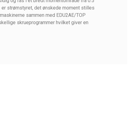
sidig og fås i et bredt momentområde fra 0.5
er strømstyret, det ønskede moment stilles
kruemaskinerne sammen med EDU2AE/TOP
rskellige skrueprogrammer hvilket giver en