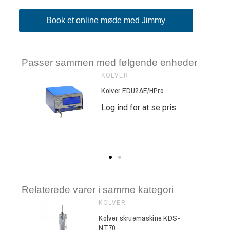
Book et online møde med Jimmy
Passer sammen med følgende enheder
KOLVER
OP/E
Kolver EDU2AE/HPro
se pris
Log ind for at se pris
Relaterede varer i samme kategori
KOLVER
ine KDS-
Kolver skruemaskine KDS-
NT70