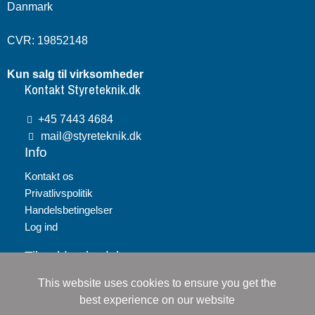
Danmark
CVR: 19852148
Kun salg til virksomheder
Kontakt Styreteknik.dk
+45 7443 4684
mail@styreteknik.dk
Info
Kontakt os
Privatlivspolitik
Handelsbetingelser
Log ind
Tilmeld nyhedsbrev
This website uses cookies to ensure you get the
Tilmeld
best experience on our website