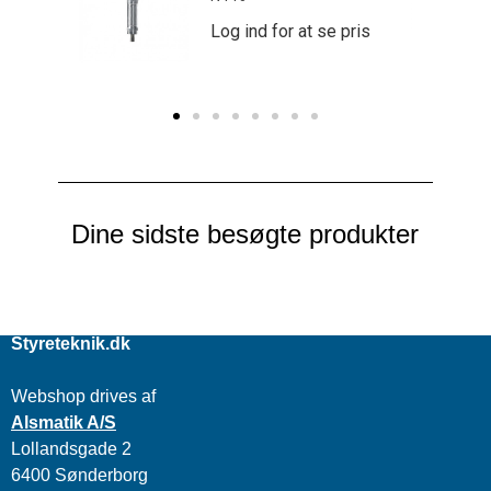
e pris
Log ind for at se pris
Dine sidste besøgte produkter
Styreteknik.dk
Webshop drives af
Alsmatik A/S
Lollandsgade 2
6400 Sønderborg