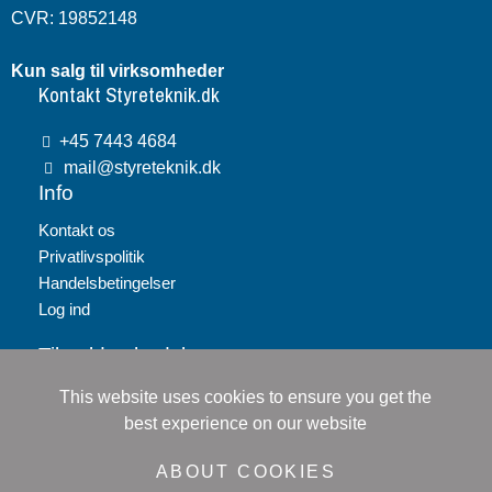
CVR: 19852148
Kun salg til virksomheder
Kontakt Styreteknik.dk
+45 7443 4684
mail@styreteknik.dk
Info
Kontakt os
Privatlivspolitik
Handelsbetingelser
Log ind
Tilmeld nyhedsbrev
This website uses cookies to ensure you get the
Tilmeld
best experience on our website
Jeg accepterer
persondatapolitikken
ABOUT COOKIES