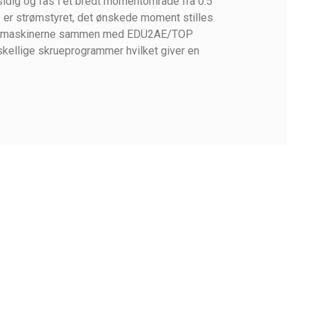
sidig og fås i et bredt momentområde fra 0.5
er strømstyret, det ønskede moment stilles
kruemaskinerne sammen med EDU2AE/TOP
rskellige skrueprogrammer hvilket giver en