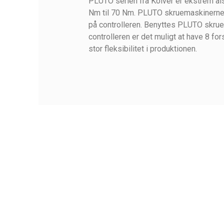
PLUTO serien fra Kolver er ekstrem al
Nm til 70 Nm. PLUTO skruemaskinerne 
på controlleren. Benyttes PLUTO s
controlleren er det muligt at have 8 fo
stor fleksibilitet i produktionen.