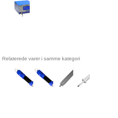
Kolver
EDU2AE/TOP/TA
Log ind for at
se pris
Relaterede varer i samme kategori
KOLVER
KOLVER
KOLVER
KOLVER
KOLVER
KOLVER
Kolver
Kolver
Kolver
Kolver
Kolver
Kolver
ne
skruemaskine
skruemaskine
skruemaskine
skruemaskine
skruemaskine
skruemask
KDS-
KDS-NT70
KDS-
KDS-
KDS-
KDS-
D
MT1.5P/U/ESD
MT1.5/ESD
MT1.5/LED/ESD
MT1.5CA
MT1.5CA/
Log ind for
r
Log ind for
Log ind for
Log ind for at
Log ind for
Log ind f
at se pris
at se pris
at se pris
se pris
at se pris
at se pri