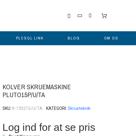
PLCSQL LINK
BLOG
OM OS
KOLVER SKRUEMASKINE
PLUTO15P/U/TA
SKU
K-130215/U/TA
KATEGORI
Skrueteknik
Log ind for at se pris