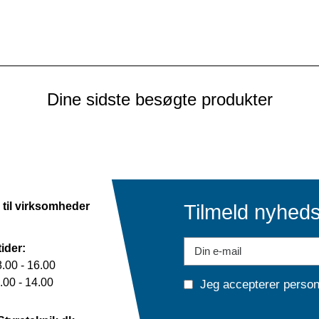
Dine sidste besøgte produkter
 til virksomheder
Tilmeld nyhed
ider:
.00 - 16.00
00 - 14.00
Jeg accepterer
person