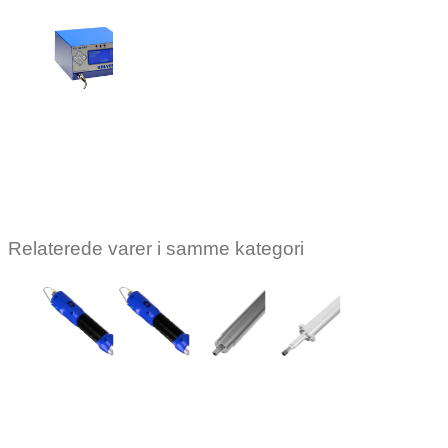
KOLVER
Kolver
EDU2AE/TOP/TA
Log ind for at
se pris
Relaterede varer i samme kategori
KOLVER
KOLVER
KOLVER
KOLVER
KOLVER
KOLVER
Kolver
Kolver
Kolver
Kolver
Kolver
Kolver
ne
skruemaskine
skruemaskine
skruemaskine
skruemaskine
skruemaskine
skruemask
KDS-
KDS-NT70
KDS-
KDS-
KDS-
KDS-
D
MT1.5P/U/ESD
MT1.5/ESD
MT1.5/LED/ESD
MT1.5CA
MT1.5CA/
Log ind for
r
Log ind for
Log ind for
Log ind for at
Log ind for
Log ind f
at se pris
at se pris
at se pris
se pris
at se pris
at se pri