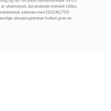
sidig og fås i et bredt momentområde fra 0.5
er strømstyret, det ønskede moment stilles
kruemaskinerne sammen med EDU2AE/TOP
rskellige skrueprogrammer hvilket giver en