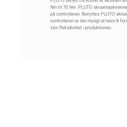
PLUTO serien fra Kolver er ekstrem al
Nm til 70 Nm. PLUTO skruemaskinerne 
på controlleren. Benyttes PLUTO s
controlleren er det muligt at have 8 fo
stor fleksibilitet i produktionen.