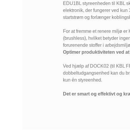
EDU1BL styreenheden til KBL sk
elektronik, der fungerer ved kun 
startstrøm og forlænger koblings
For at fremme et renere miljø er
(brushless), hvilket betyder ingen
forurenende stoffer i arbejdsmiljø
Optimer produktiviteten ved at
Ved hjælp af DOCK02 (til KBL F
dobbeltudgangsenhed kan du bru
kun én styreenhed.
Det er smart og effektivt og kr