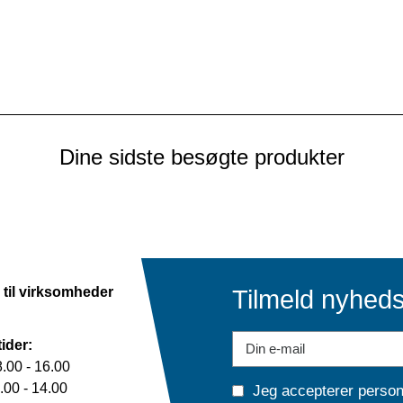
at se pris
se pris
at se pris
Dine sidste besøgte produkter
 til virksomheder
Tilmeld nyhed
ider:
.00 - 16.00
00 - 14.00
Jeg accepterer
person