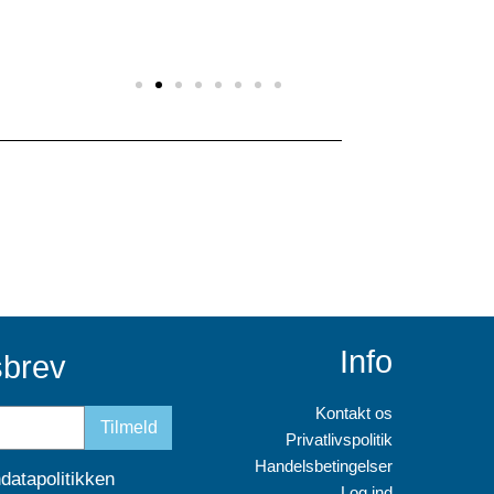
at se pris
at se pris
se pris
at se pris
at se pri
Info
sbrev
Kontakt os
Tilmeld
Privatlivspolitik
Handelsbetingelser
datapolitikken
Log ind