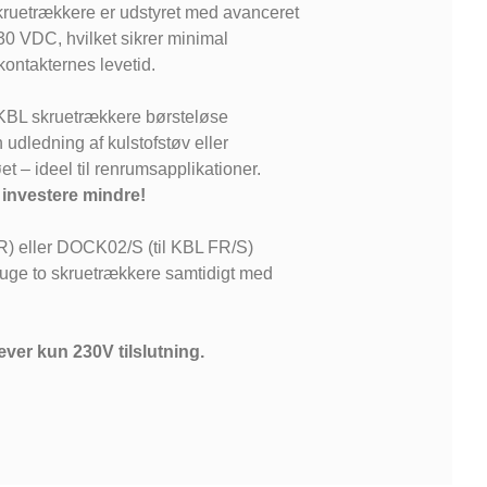
ruetrækkere er udstyret med avanceret
30 VDC, hvilket sikrer minimal
kontakternes levetid.
 KBL skruetrækkere børsteløse
 udledning af kulstofstøv eller
et – ideel til renrumsapplikationer.
 investere mindre!
R) eller DOCK02/S (til KBL FR/S)
ge to skruetrækkere samtidigt med
æver kun 230V tilslutning.