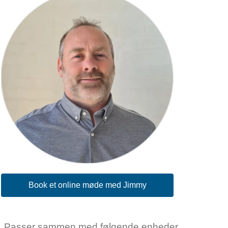
Book et online møde med Jimmy
Passer sammen med følgende enheder