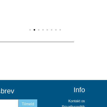
se pris
Log ind f
at se pri
Info
sbrev
Kontakt os
Tilmeld
Privatlivspolitik