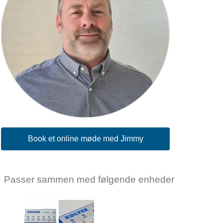
Book et online møde med Jimmy
Passer sammen med følgende enheder
KOLVER
KOLVER
Kolver
Kolver
SWBX88/TOP
CBS880/TOP