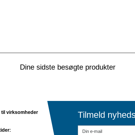
Log ind for
at se pris
Dine sidste besøgte produkter
 til virksomheder
Tilmeld nyhed
ider: