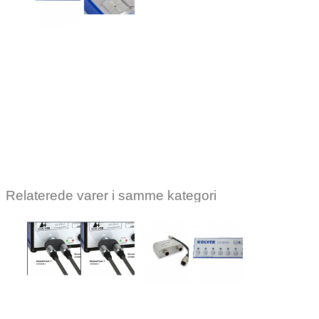
switchpanel 8
Bitholder til 8
knapper til
bits. Passer
EDU2AE/TOP/TA
på
EDU2AE/TOP
Log ind for at
og TOP/TA
se pris
Log ind for
at se pris
Relaterede varer i samme kategori
KOLVER
KOLVER
KOLVER
KOLVER
KOLVER
KOLVER
Kolver
Kolver
Kolver
Kolver
Kolver
Kolver
TECBA2
DOCK02
DOCK02/S
DOCK04/TA
SWBX88/TOP
CBS880/
ophæng for
switchpanel 8
Bitholder ti
Log ind
Log ind
Log ind
er
skruetrækker
knapper til
bits. Pass
EDU2AE/TOP/TA
på
for at
for at se
for at se
r
Log ind for
EDU2AE/
se pris
pris
pris
Log ind for at
og TOP/T
at se pris