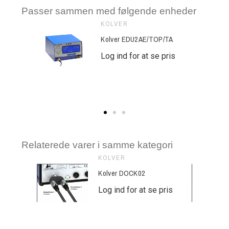
Passer sammen med følgende enheder
KOLVER
TOP
Kolver EDU2AE/TOP/TA
s. Passer på
Log ind for at se pris
 TOP/TA
se pris
Relaterede varer i samme kategori
KOLVER
hæng for
Kolver DOCK02
Log ind for at se pris
e pris