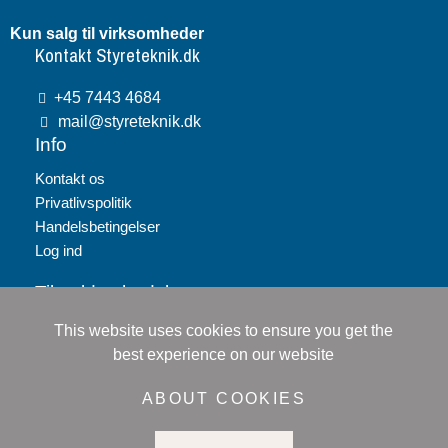
Kun salg til virksomheder
Kontakt Styreteknik.dk
+45 7443 4684
mail@styreteknik.dk
Info
Kontakt os
Privatlivspolitik
Handelsbetingelser
Log ind
Tilmeld nyhedsbrev
This website uses cookies to ensure you get the
Tilmeld
best experience on our website
Jeg accepterer
persondatapolitikken
ABOUT COOKIES